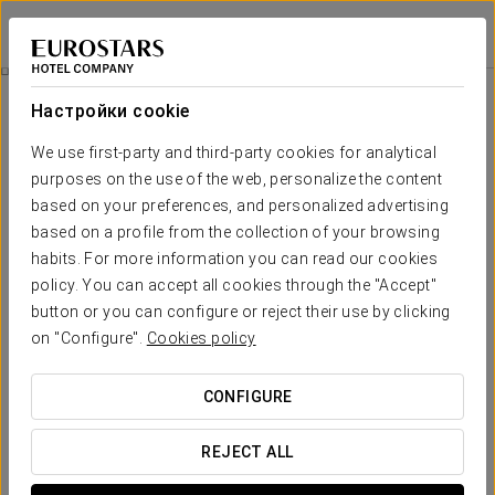
Eurostars Madrid Gran Vía
МАДРИД
Войти в Star Tr
Празднуйте С Нами!
Настройки cookie
We use first-party and third-party cookies for analytical
purposes on the use of the web, personalize the content
based on your preferences, and personalized advertising
based on a profile from the collection of your browsing
habits. For more information you can read our cookies
policy. You can accept all cookies through the "Accept"
button or you can configure or reject their use by clicking
20 €
on "Configure".
Cookies policy
Празднуйте с нами!
CONFIGURE
Хотите отметить свой день рождения или день
рождения дорогого вам человека вместе с нами?
REJECT ALL