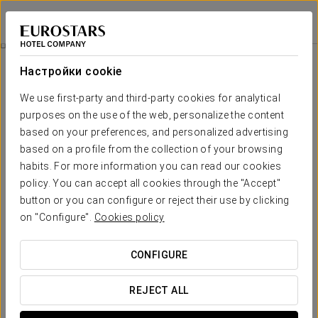
Eurostars Madrid Tower
МАДРИД
Войти в Star Tr
Дегустационное Меню 10%
Настройки cookie
We use first-party and third-party cookies for analytical
purposes on the use of the web, personalize the content
based on your preferences, and personalized advertising
based on a profile from the collection of your browsing
habits. For more information you can read our cookies
policy. You can accept all cookies through the "Accept"
button or you can configure or reject their use by clicking
81 € с человека
on "Configure".
Cookies policy
Дегустационное меню 10%
CONFIGURE
Добавьте эту дополнительную услугу к вашему
проживанию и получите скидку 10% на дегустационное
REJECT ALL
меню ресторана Volvoreta в Eurostars Madrid Tower.