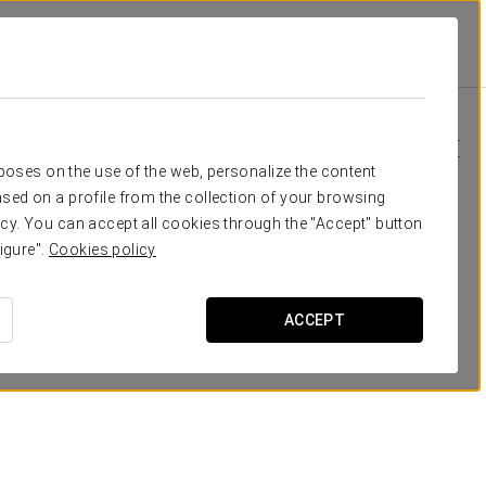
r
Специальные Предложения
Специальные Предложения
rposes on the use of the web, personalize the content
sed on a profile from the collection of your browsing
cy. You can accept all cookies through the "Accept" button
igure".
Cookies policy
ACCEPT
Pомантический опыт
99 €
ПОСМОТРЕТЬ ПРЕДЛОЖЕНИЕ