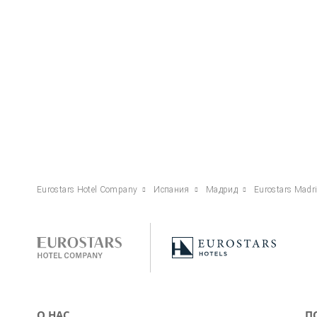
Eurostars Hotel Company
Испания
Мадрид
Eurostars Madr
О НАС
П