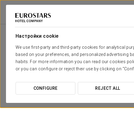
Eurostars Hotel Company
Испания
Мадрид
Eurostars Madrid Towe
Настройки cookie
We use first-party and third-party cookies for analytical pu
based on your preferences, and personalized advertising ba
habits. For more information you can read our cookies poli
or you can configure or reject their use by clicking on "Conf
CONFIGURE
REJECT ALL
Дегустационное меню 10%
81 € с человека
ПОСМОТРЕТЬ ПРЕДЛОЖЕНИЕ