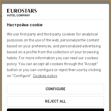
Eurostars Magnificent Mile
ЧИКАГО
Войти в Star Tr
Частные Мероприятия
Настройки cookie
Частные мероприятия
We use first-party and third-party cookies for analytical
purposes on the use of the web, personalize the content
Ресторан Twenty Six by LM Restaurant Group
с видом на
живописный район Ривер Норт
— идеальное место для
based on your preferences, and personalized advertising
проведения сказочного вечера.
based on a profile from the collection of your browsing
habits. For more information you can read our cookies
Уникальное сочетание
внутреннего и наружного
policy. You can accept all cookies through the "Accept"
пространства
включает в себя открытую террасу на
button or you can configure or reject their use by clicking
крыше, изготовленную на заказ мебель для отдыха и два
бара.
on "Configure".
Cookies policy
CONFIGURE
REJECT ALL