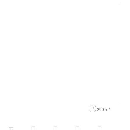
2
290 m