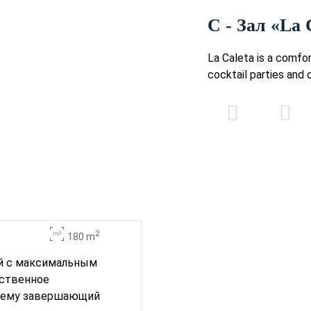
C - Зал «La 
La Caleta is a comfo
cocktail parties and 
2
180 m
ий с максимальным
ественное
т ему завершающий