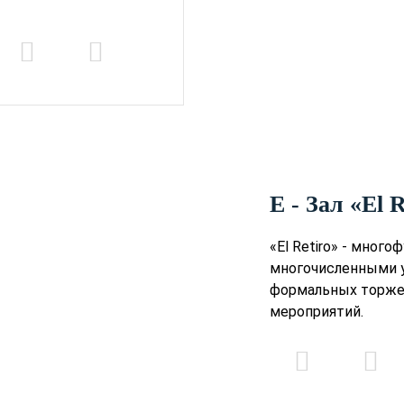
E - Зал «El 
«El Retiro» - мног
многочисленными 
формальных торжес
мероприятий.