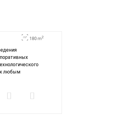
2
180 m
ведения
рпоративных
технологического
 к любым