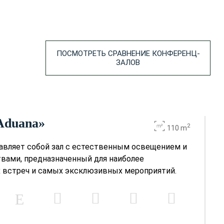
-
300
-
300
-
450
ПОСМОТРЕТЬ СРАВНЕНИЕ КОНФЕРЕНЦ-
ЗАЛОВ
-
450
-
490
 Aduana»
-
670
2
110 m
тавляет собой зал с естественным освещением и
-
670
вами, предназначенный для наиболее
 встреч и самых эксклюзивных мероприятий.
200
600