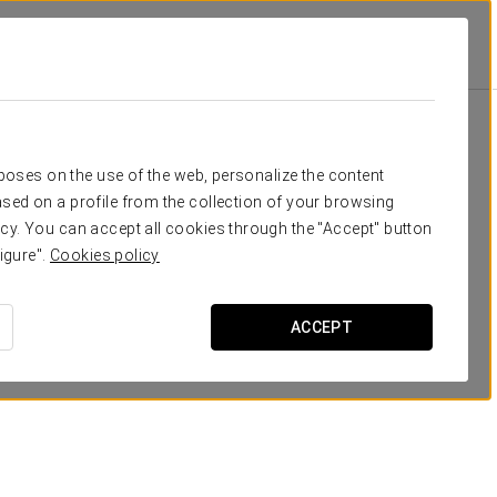
Класс
Банкет
Банкет
П-образ
60
70
55
20
Ваше мероприятие в
rposes on the use of the web, personalize the content
110
100
75
40
sed on a profile from the collection of your browsing
cy. You can accept all cookies through the "Accept" button
110
100
70
40
igure".
Cookies policy
110
100
70
40
ЗАПРОСИТЬ СМЕТУ
ACCEPT
60
70
45
20
160
200
110
-
160
200
110
-