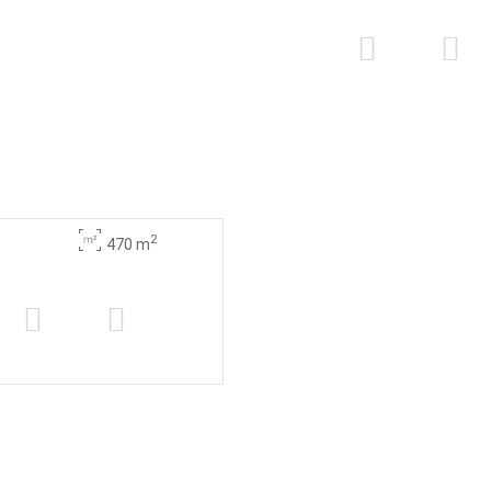
2
470 m