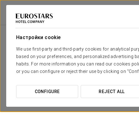
2
Зала
M
Размеры
A - Зал «La Aduana»
2
x
Настройки cookie
110 m
We use first-party and third-party cookies for analytical pu
B - Зал «El Limonar»
2
x
180 m
based on your preferences, and personalized advertising ba
habits. For more information you can read our cookies poli
C - Зал «La Caleta»
2
x
180 m
or you can configure or reject their use by clicking on "Conf
D - Зал «La Cónsula»
2
x
180 m
CONFIGURE
REJECT ALL
E - Зал «El Retiro»
2
x
110 m
E+D
2
x
290 m
A+B
2
x
290 m