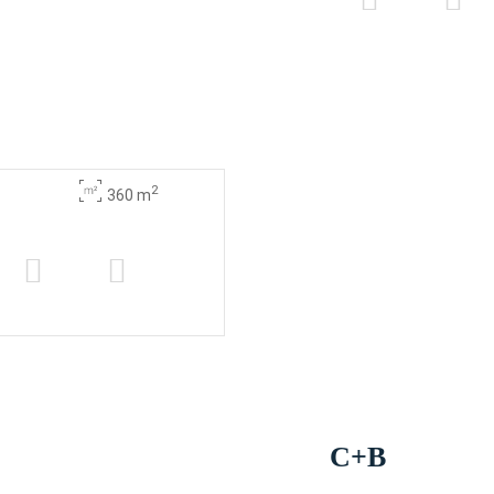
2
360 m
C+B