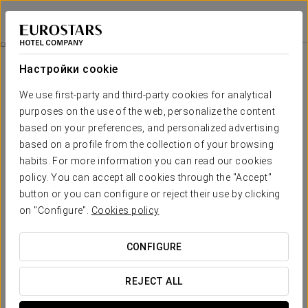
Eurostars Málaga
МАЛАГА
Войти в Star Tr
Бизнес-Опыт
Настройки cookie
We use first-party and third-party cookies for analytical
purposes on the use of the web, personalize the content
based on your preferences, and personalized advertising
based on a profile from the collection of your browsing
habits. For more information you can read our cookies
policy. You can accept all cookies through the "Accept"
button or you can configure or reject their use by clicking
15 €
on "Configure".
Cookies policy
Бизнес-опыт
CONFIGURE
С программой Business Experience в отеле Eurostars
Málaga вы насладитесь пребыванием, адаптированным
REJECT ALL
к вашему ритму.