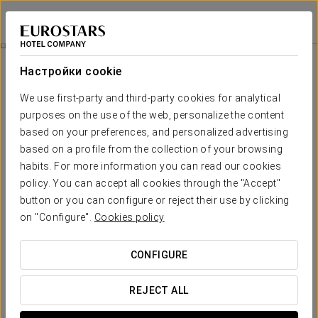
Eurostars Mar de Vigo
ВИГО
Войти в Star Tr
Номера
Настройки cookie
Номера
Необходимые вам комфорт и
We use first-party and third-party cookies for analytical
отдых
purposes on the use of the web, personalize the content
based on your preferences, and personalized advertising
based on a profile from the collection of your browsing
Отель Eurostars Mar de Vigo предлагает 120 просторную,
habits. For more information you can read our cookies
современную и светлую комнату, сочетая передовые
технологии с минималистичным дизайном. Каждое
policy. You can accept all cookies through the "Accept"
помещение тщательно продумано для обеспечения
button or you can configure or reject their use by clicking
комфорта и функциональности, создавая расслабляющую и
on "Configure".
Cookies policy
приятную атмосферу. Кроме того, отель располагает 4
люксами для младших категорий, которые идеально
подходят для длительного пребывания или для комфортной
CONFIGURE
работы во время визита.
ОСНОВНЫЕ УСЛУГИ
REJECT ALL