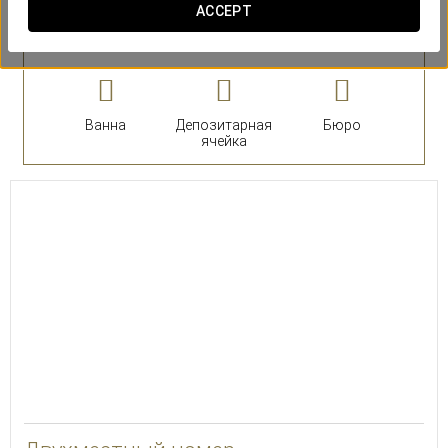
ACCEPT
номера
Люксы
Ванна
Депозитарная
Бюро
ячейка
23