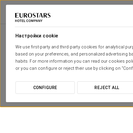
Eurostars Hotel Company
Испания
Мадрид
Eurostars Monte Real
Настройки cookie
We use first-party and third-party cookies for analytical pu
based on your preferences, and personalized advertising ba
habits. For more information you can read our cookies poli
or you can configure or reject their use by clicking on "Conf
CONFIGURE
REJECT ALL