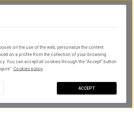
Удобства И Услуги
Питание
питание
rposes on the use of the web, personalize the content
sed on a profile from the collection of your browsing
cy. You can accept all cookies through the "Accept" button
igure".
Cookies policy
ACCEPT