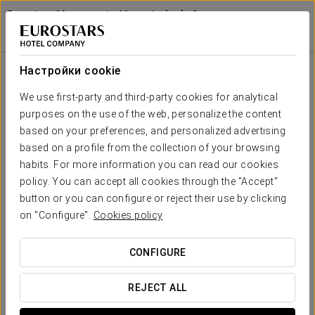
Eurostars Monumento Monasterio de San
Clodio Hotel
ОРЕНСЕ - ЛЕЙРО
Войти в Star Tr
Экскурсия Происхождение Рибейро
Настройки cookie
We use first-party and third-party cookies for analytical
purposes on the use of the web, personalize the content
based on your preferences, and personalized advertising
based on a profile from the collection of your browsing
habits. For more information you can read our cookies
policy. You can accept all cookies through the "Accept"
button or you can configure or reject their use by clicking
25€ на человека
on "Configure".
Cookies policy
Экскурсия Происхождение Рибейро
CONFIGURE
Откройте для себя происхождение Рибейро благодаря
этой акции.
REJECT ALL