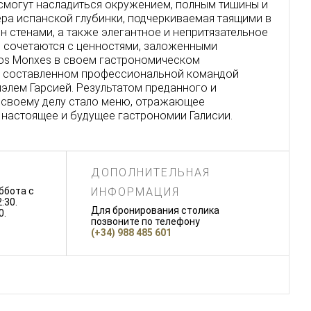
 смогут насладиться окружением, полным тишины и
ра испанской глубинки, подчеркиваемая таящими в
 стенами, а также элегантное и непритязательное
 сочетаются с ценностями, заложенными
dos Monxes в своем гастрономическом
о составленном профессиональной командой
элем Гарсией. Результатом преданного и
 своему делу стало меню, отражающее
настоящее и будущее гастрономии Галисии.
ДОПОЛНИТЕЛЬНАЯ
уббота с
ИНФОРМАЦИЯ
:30.
Для бронирования столика
0.
позвоните по телефону
(+34) 988 485 601