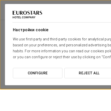
Eurostars Hotel Company
Испания
Ourense - Leiro
Eurostars Monu
Настройки cookie
We use first-party and third-party cookies for analytical pu
based on your preferences, and personalized advertising ba
habits. For more information you can read our cookies poli
or you can configure or reject their use by clicking on "Conf
CONFIGURE
REJECT ALL