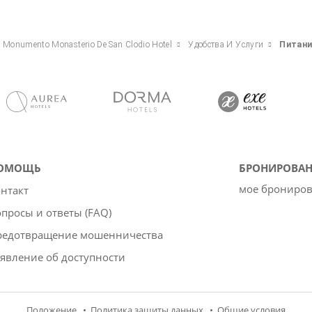
s Monumento Monasterio De San Clodio Hotel
Удобства И Услуги
Питан
ОМОЩЬ
БРОНИРОВАН
мое брониро
нтакт
просы и ответы (FAQ)
редотвращение мошенничества
явление об доступности
Положение
Политика защиты данных
Oбщие условия