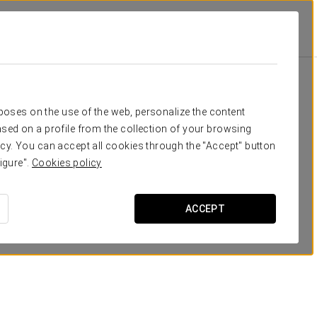
mento Monasterio De San Clodio Hotel
Удобства И Услуги
Питание
питание
rposes on the use of the web, personalize the content
sed on a profile from the collection of your browsing
cy. You can accept all cookies through the "Accept" button
igure".
Cookies policy
ACCEPT