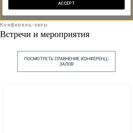
ACCEPT
Auditorio
2
-
-
-
-
-
175
181 m
x m
altura
Конференц-залы
Встречи и мероприятия
Зал
Zêzere
2
-
-
25
20
-
50
50 m
x m
altura
ПОСМОТРЕТЬ СРАВНЕНИЕ КОНФЕРЕНЦ-
ЗАЛОВ
Зал Lena
2
25 m
-
-
10
-
-
25
x m
altura
Зал Ceira
2
27 m
-
-
10
15
-
22
x m
altura
Зал
Almonda
2
-
-
20
15
-
30