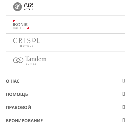
О НАС
О компании Eurostars Hotel Company
ПОМОЩЬ
Работа
Контакт
ПРАВОВОЙ
Kонкурсы
Вопросы и ответы (FAQ)
Положение
Cookies policy
БРОНИРОВАНИЕ
Предотвращение мошенничества
Политика защиты данных
мое бронирование