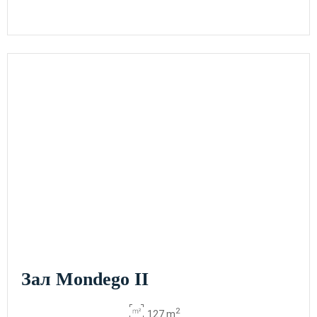
Зал Alviela
2
52 m
-
-
25
25
-
40
x m
altura
Зал Liz
2
17 m
8
10
-
8
-
-
x m
altura
Зал
Arouca
2
-
-
30
20
-
50
64 m
x m
altura
Зал Mondego II
2
127 m