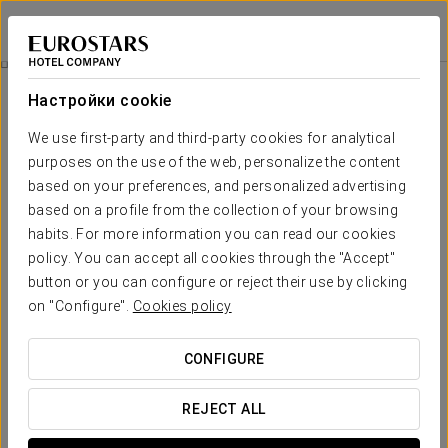
Eurostars Ocean Marbella
МАРБЕЛЬЯ
Войти в Star Tr
Биоу Комнаты
Настройки cookie
Биоу Комнаты
We use first-party and third-party cookies for analytical
purposes on the use of the web, personalize the content
Оживите свои клетки в комнатах Biow - Antiox Regen
based on your preferences, and personalized advertising
Представляем комнаты Biow - Antiox Regen, в которых
based on a profile from the collection of your browsing
используется самая современная система,
habits. For more information you can read our cookies
предназначенная для укрепления здоровья и повышения
policy. You can accept all cookies through the "Accept"
жизненного тонуса. В системе Biow используются
button or you can configure or reject their use by clicking
передовые технологии для восстановления организма на
клеточном уровне и поддержания оптимального состояния
on "Configure".
Cookies policy
здоровья.
CONFIGURE
Попробуйте новый способ заботы о своем здоровье с
помощью системы Biow-Antiox Regen, установленной в
наших номерах люкс.
REJECT ALL