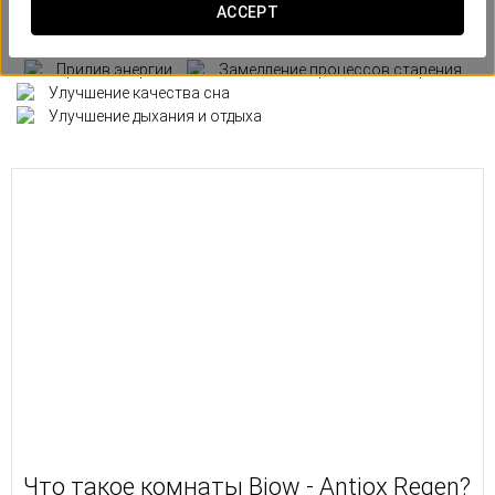
ACCEPT
Польза
Прилив энергии
Замедление процессов старения
Улучшение качества сна
Улучшение дыхания и отдыха
Что такое комнаты Biow - Antiox Regen?