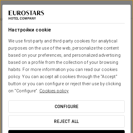
Eurostars Palacio de Cristal
ОВЬЕДО
Войти в Star Tr
Номера
Настройки cookie
Номера
Необходимые вам комфорт и
We use first-party and third-party cookies for analytical
отдых
purposes on the use of the web, personalize the content
based on your preferences, and personalized advertising
based on a profile from the collection of your browsing
Номера отеля
Eurostars Palacio de Cristal
выходят за
habits. For more information you can read our cookies
рамки классического понимания и дарят неповторимое
ощущение уюта и исключительности. Они обставлены и
policy. You can accept all cookies through the "Accept"
оформлены в модернистском стиле, а также оснащены
по
button or you can configure or reject their use by clicking
последнему слову технологий
, включая умную систему
on "Configure".
Cookies policy
цветотерапии, благодаря которой гость может настроить
тон и яркость освещения в своем номере.
CONFIGURE
Каждая мелочь любого номера направлена на комфортное
пребывание гостя, которому обеспечивается
индивидуальный подход и предлагаются
эксклюзивные
REJECT ALL
услуги
.