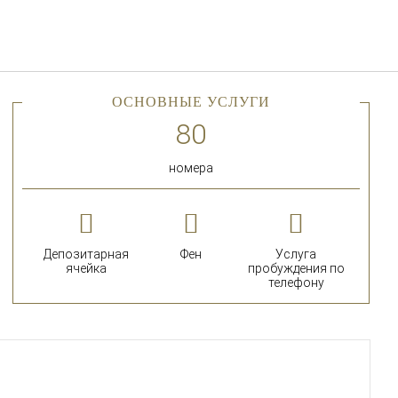
Русский
Войти в Star Traveler или
ОСНОВНЫЕ УСЛУГИ
номера
Депозитарная
Фен
Услуга
ячейка
пробуждения по
телефону