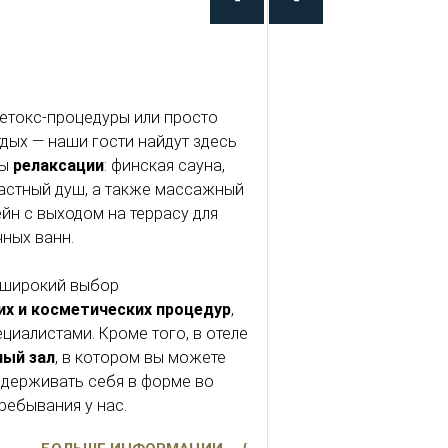
детокс-процедуры или просто
дых — наши гости найдут здесь
ты
релаксации
: финская сауна,
астный душ, а также массажный
йн с выходом на террасу для
чных ванн.
 широкий выбор
их и косметических процедур
,
циалистами. Кроме того, в отеле
ый зал
, в котором вы можете
держивать себя в форме во
ребывания у нас.