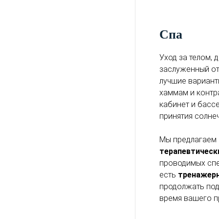
Cпа
Уход за телом, 
заслуженный от
лучшие вариан
хаммам и контр
кабинет и бассе
принятия солне
Мы предлагаем
терапевтическ
проводимых спе
есть
тренажерн
продолжать под
время вашего п