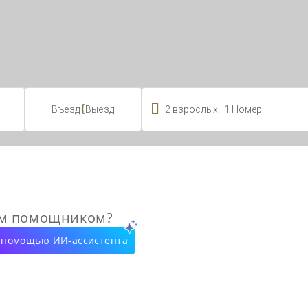

.
{
2
взрослых
1
Номер
Въезд
Выезд
ым помощником?
с помощью ИИ-ассистента