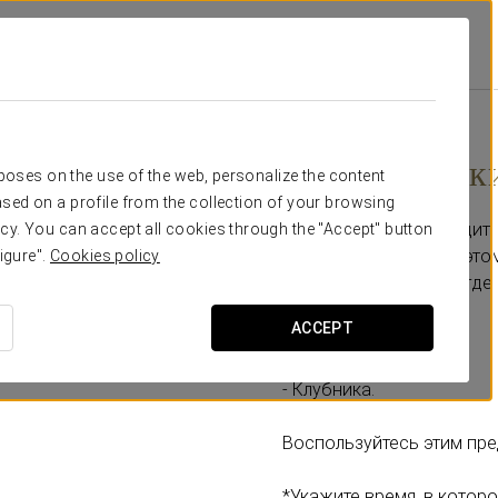
a
Специальные Предложения
Pомантический Опыт
€ 80
Pомантическ
rposes on the use of the web, personalize the content
sed on a profile from the collection of your browsing
Любой момент подходит, 
cy. You can accept all cookies through the "Accept" button
временем вдвоём, поэтом
igure".
Cookies policy
романтический опыт, где
ACCEPT
Включает:
- Бутылка кавы.
- Клубника.
Воспользуйтесь этим пре
*Укажите время, в которо