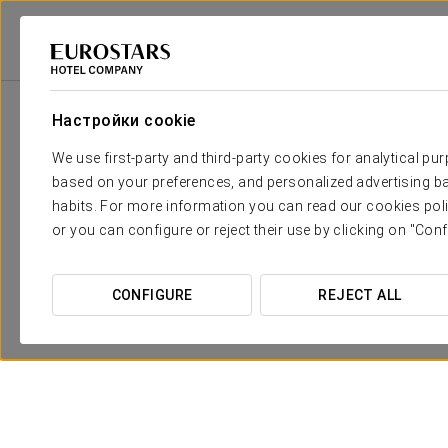
Eurostars Hotel Company
Испания
Памплона
Eurostars Pamplon
Настройки cookie
We use first-party and third-party cookies for analytical pu
based on your preferences, and personalized advertising ba
habits. For more information you can read our cookies poli
or you can configure or reject their use by clicking on "Conf
CONFIGURE
REJECT ALL