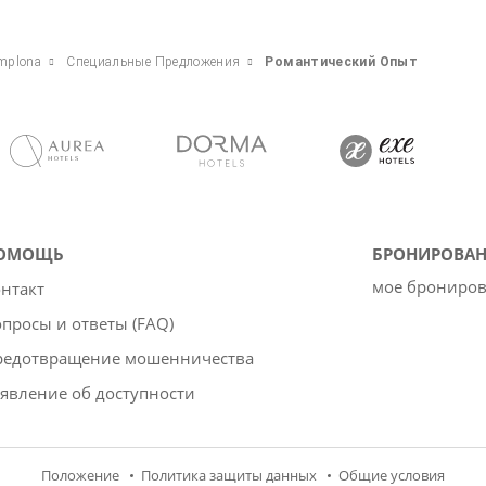
amplona
Специальные Предложения
Pомантический Опыт
ОМОЩЬ
БРОНИРОВАН
мое брониро
нтакт
просы и ответы (FAQ)
редотвращение мошенничества
явление об доступности
Положение
Политика защиты данных
Oбщие условия