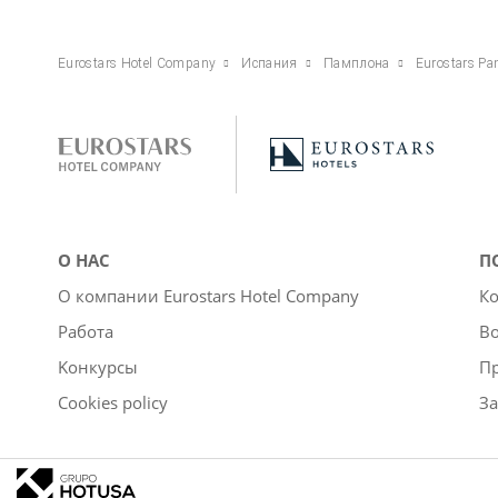
Eurostars Hotel Company
Испания
Памплона
Eurostars P
О НАС
П
О компании Eurostars Hotel Company
Ко
Работа
Во
Kонкурсы
П
Cookies policy
За