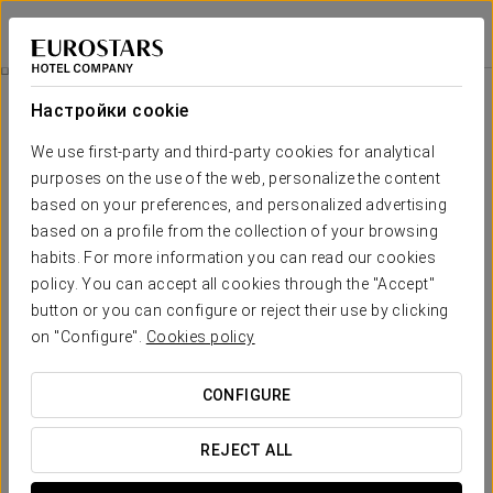
Eurostars Pamplona
ПАМПЛОНА
Войти в Star Tr
Бизнес-Опыт
Настройки cookie
We use first-party and third-party cookies for analytical
purposes on the use of the web, personalize the content
based on your preferences, and personalized advertising
based on a profile from the collection of your browsing
habits. For more information you can read our cookies
policy. You can accept all cookies through the "Accept"
button or you can configure or reject their use by clicking
15 €
on "Configure".
Cookies policy
Бизнес-опыт
CONFIGURE
Насладитесь пребыванием в Памплоне с комфортом,
спокойствием и необходимыми услугами для удобного,
REJECT ALL
практичного и хорошо связанного отдыха.