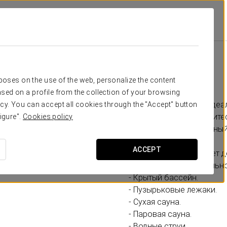
a
Специальные Предложения
Spa Access
30 €
SPA Access
rposes on the use of the web, personalize the content
sed on a profile from the collection of your browsing
Мы предлагаем вам идеа
cy. You can accept all cookies through the "Accept" button
расслабиться. Насладите
igure".
Cookies policy
подарить вам уникальны
ACCEPT
Предложение включает до
- 1 сеанс продолжительн
- Крытый бассейн.
- Пузырьковые лежаки.
- Сухая сауна.
- Паровая сауна.
- Водные струи.