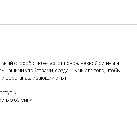
Русский
Войти в Star Traveler или
льный способ отвлечься от повседневной рутины и
сь нашими удобствами, созданными для того, чтобы
й и восстанавливающий опыт.
ступ к:
остью 60 минут.