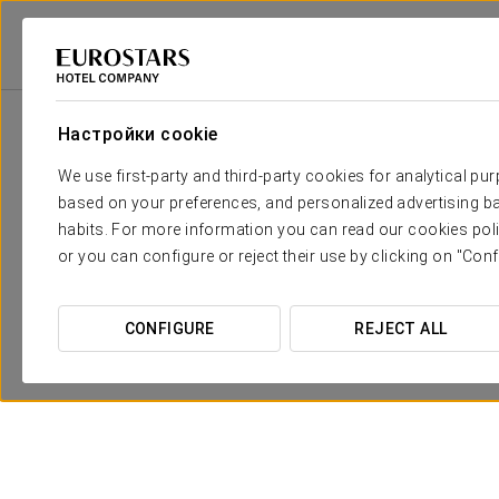
Eurostars Hotel Company
Испания
Памплона
Eurostars Pamplon
Настройки cookie
We use first-party and third-party cookies for analytical pu
based on your preferences, and personalized advertising ba
habits. For more information you can read our cookies poli
or you can configure or reject their use by clicking on "Conf
CONFIGURE
REJECT ALL