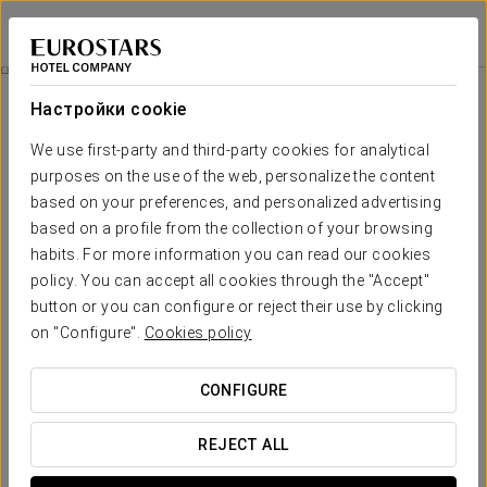
Eurostars Pamplona
ПАМПЛОНА
Войти в Star Tr
Массаж Ног 50 Мин
Настройки cookie
We use first-party and third-party cookies for analytical
purposes on the use of the web, personalize the content
based on your preferences, and personalized advertising
based on a profile from the collection of your browsing
habits. For more information you can read our cookies
policy. You can accept all cookies through the "Accept"
button or you can configure or reject their use by clicking
€ 70
on "Configure".
Cookies policy
Массаж ног 50 мин
CONFIGURE
Снимите напряжение в нижней части тела и области
таза после дня физической активности.
REJECT ALL
Мы сочетаем массаж и растяжку, способствуя