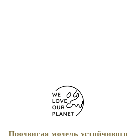
Контакты и карта
Narodnog Fronta
Bečići
85315 Черногория
+382 33 685 000
Форма обратной связи
Продвигая модель устойчивого