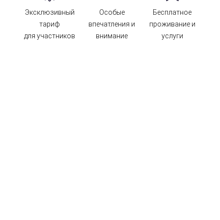
Эксклюзивный
Особые
Бесплатное
тариф
впечатления и
проживание и
для участников
внимание
услуги