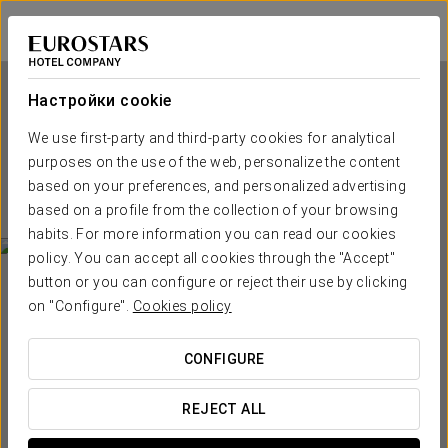
Eurostars Queen of Montenegro
BEČIĆI
Войти в Star Tr
Настройки cookie
We use first-party and third-party cookies for analytical
Eurostars Queen of
purposes on the use of the web, personalize the content
Montenegro
based on your preferences, and personalized advertising
based on a profile from the collection of your browsing
BEČIĆI
habits. For more information you can read our cookies
policy. You can accept all cookies through the "Accept"
button or you can configure or reject their use by clicking
on "Configure".
Cookies policy
CONFIGURE
КОГДА ВЫ ХОТИТЕ ОТПРАВИТЬСЯ В ПУТЕШЕСТВИЕ?
REJECT ALL

