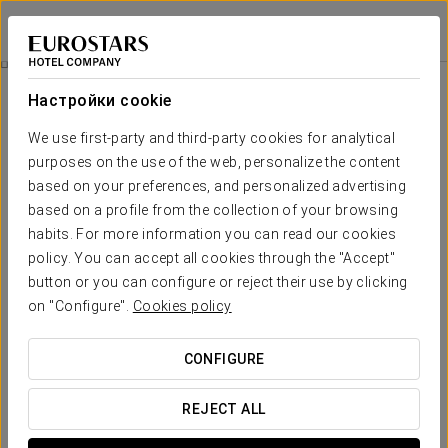
Eurostars Queen of Montenegro
BEČIĆI
Войти в Star Tr
Расслабьтесь И Восстановите Связь
Настройки cookie
We use first-party and third-party cookies for analytical
purposes on the use of the web, personalize the content
based on your preferences, and personalized advertising
based on a profile from the collection of your browsing
habits. For more information you can read our cookies
policy. You can accept all cookies through the "Accept"
button or you can configure or reject their use by clicking
150 €
on "Configure".
Cookies policy
Расслабьтесь и восстановите связь
CONFIGURE
Оторвитесь от повседневной рутины, зарядитесь
энергией и проведите уникальные моменты вместе с
REJECT ALL
нашей акцией.