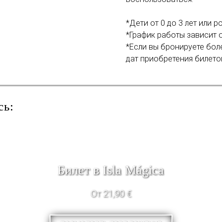
*Дети от 0 до 3 лет или р
*График работы зависит о
*Если вы бронируете бол
дат приобретения билетов
сь:
Билет в Isla Mágica
От 21,90 €