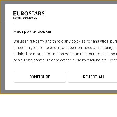
Eurostars Hotel Company
Испания
Sevilla
Eurostars Regina
Сп
Настройки cookie
We use first-party and third-party cookies for analytical pu
based on your preferences, and personalized advertising ba
habits. For more information you can read our cookies poli
or you can configure or reject their use by clicking on "Conf
CONFIGURE
REJECT ALL