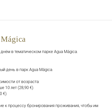
Русский
Войти в Star Traveler или
 Mágica
днём в тематическом парке Agua Mágica.
ный день в парк Agua Mágica.
симости от возраста:
е 10 лет (28,90 €).
0 €).
ие к процессу бронирования проживания, чтобы им