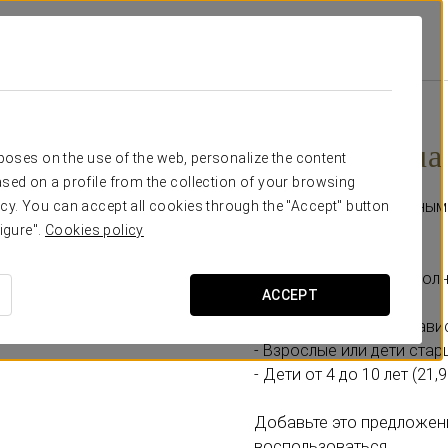
ециальные Предложения
Билет В Agua Mágica
От 21,90 €
Билет в Agua
rposes on the use of the web, personalize the content
sed on a profile from the collection of your browsing
Насладитесь прекрасным 
cy. You can accept all cookies through the "Accept" button
igure".
Cookies policy
Включает:
- Входной билет на 1 пол
ACCEPT
Выберите вариант в зави
- Взрослые или дети старш
- Дети от 4 до 10 лет (21,9
Добавьте это предложен
воспользоваться.