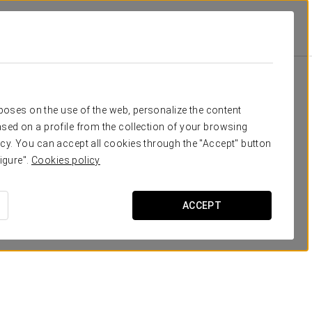
Класс
Банкет
Банкет
П-образ
-
20
15
15
Ваше мероприятие в
rposes on the use of the web, personalize the content
50
80
45
35
sed on a profile from the collection of your browsing
cy. You can accept all cookies through the "Accept" button
igure".
Cookies policy
ЗАПРОСИТЬ СМЕТУ
ACCEPT