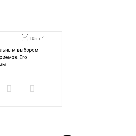
2
105 m
еальным выбором
риёмов. Его
мым