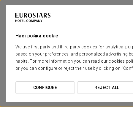
2
Зала
M
Размеры
Зал Cabañeros
2
x
Настройки cookie
52 m
We use first-party and third-party cookies for analytical pu
Зал Ruidera
2
x
105 m
based on your preferences, and personalized advertising ba
habits. For more information you can read our cookies poli
or you can configure or reject their use by clicking on "Conf
CONFIGURE
REJECT ALL