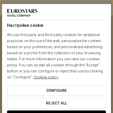
Eurostars Royal Tanau
ЛЬЕЙДА - BAQUEIRA
Войти в Star Tr
Настройки cookie
We use first-party and third-party cookies for analytical
purposes on the use of the web, personalize the content
Eurostars Royal Tanau
based on your preferences, and personalized advertising
based on a profile from the collection of your browsing
ЛЬЕЙДА - BAQUEIRA
habits. For more information you can read our cookies
policy. You can accept all cookies through the "Accept"
button or you can configure or reject their use by clicking
on "Configure".
Cookies policy
CONFIGURE
КОГДА ВЫ ХОТИТЕ ОТПРАВИТЬСЯ В ПУТЕШЕСТВИЕ?
REJECT ALL

