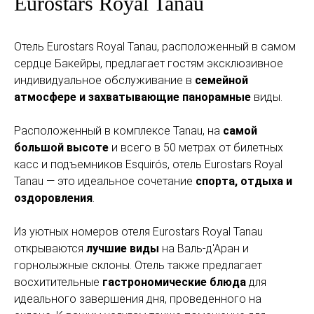
Eurostars Royal Tanau
Отель Eurostars Royal Tanau, расположенный в самом
сердце Бакейры, предлагает гостям эксклюзивное
индивидуальное обслуживание в
семейной
атмосфере и захватывающие панорамные
виды.
Расположенный в комплексе Tanau, на
самой
большой высоте
и всего в 50 метрах от билетных
касс и подъемников Esquirós, отель Eurostars Royal
Tanau — это идеальное сочетание
спорта, отдыха и
оздоровления
.
Из уютных номеров отеля Eurostars Royal Tanau
открываются
лучшие виды
на Валь-д'Аран и
горнолыжные склоны. Отель также предлагает
восхитительные
гастрономические блюда
для
идеального завершения дня, проведенного на