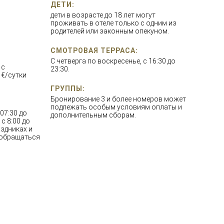
ДЕТИ:
дети в возрасте до 18 лет могут
проживать в отеле только с одним из
родителей или законным опекуном.
СМОТРОВАЯ ТЕРРАСА:
C четверга по воскресенье, с 16:30 до
 с
23:30.
 €/сутки
ГРУППЫ:
Бронирование 3 и более номеров может
подлежать особым условиям оплаты и
07:30 до
дополнительным сборам.
с 8:00 до
аздниках и
 обращаться