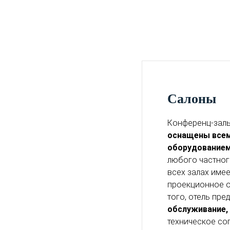
Салоны
Конференц-залы о
оснащены все
оборудование
любого частног
всех залах имее
проекционное о
того, отель пре
обслуживание,
техническое со