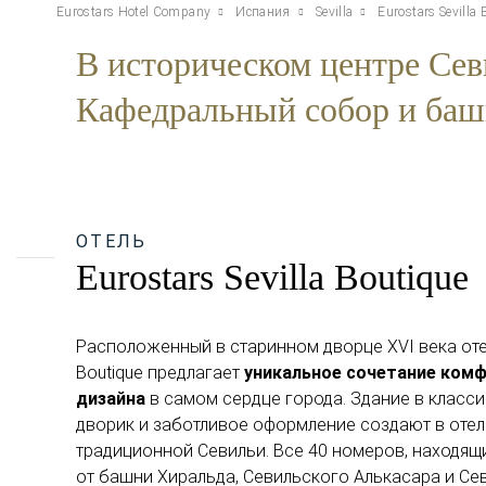
Eurostars Hotel Company
Испания
Sevilla
Eurostars Sevilla
В историческом центре Се
Кафедральный собор и ба
ОТЕЛЬ
Eurostars Sevilla Boutique
Расположенный в старинном дворце XVI века отель
Boutique предлагает
уникальное сочетание комф
дизайна
в самом сердце города. Здание в класси
дворик и заботливое оформление создают в оте
традиционной Севильи. Все 40 номеров, находящ
от башни Хиральда, Севильского Алькасара и С