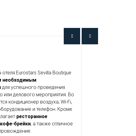
теля Eurostars Sevilla Boutique
м необходимым
м
для успешного проведения
о или делового мероприятия. Во
тся кондиционер воздуха, Wi-Fi,
борудование и телефон. Кроме
длагает
ресторанное
 кофе-брейки
, а также отличное
провождение.