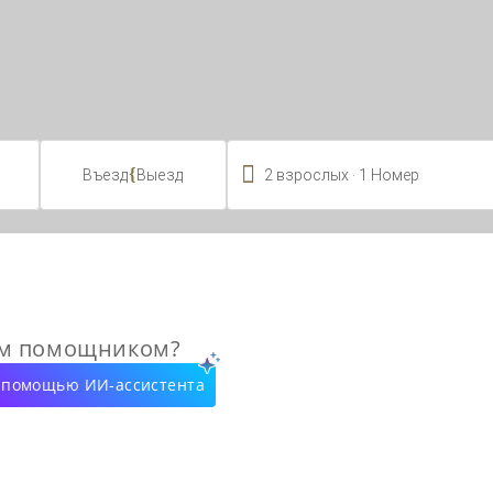

.
{
2
взрослых
1
Номер
Въезд
Выезд
ым помощником?
с помощью ИИ-ассистента