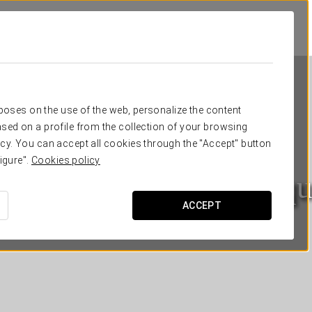
rposes on the use of the web, personalize the content
sed on a profile from the collection of your browsing
cy. You can accept all cookies through the "Accept" button
igure".
Cookies policy
urostars Sevilla Boutiq
ACCEPT
СЕВИЛЬЯ