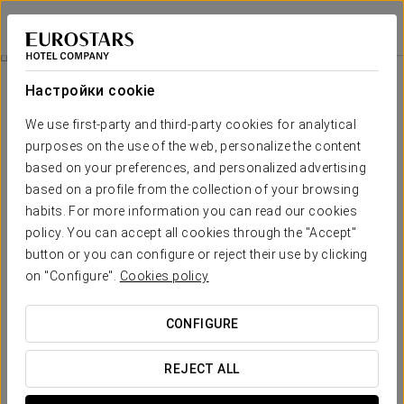
Eurostars Sevilla Boutique
СЕВИЛЬЯ
Войти в Star Tr
Eurostars Vip
Настройки cookie
We use first-party and third-party cookies for analytical
purposes on the use of the web, personalize the content
based on your preferences, and personalized advertising
based on a profile from the collection of your browsing
habits. For more information you can read our cookies
policy. You can accept all cookies through the "Accept"
button or you can configure or reject their use by clicking
35€
on "Configure".
Cookies policy
Eurostars VIP
CONFIGURE
В бутике Eurostars Sevilla мы подготовили все, чтобы вы
могли насладиться незабываемыми впечатлениями.
REJECT ALL