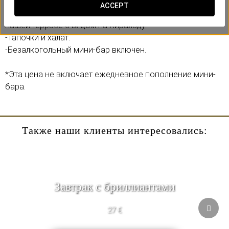
Включает:
ACCEPT
-Поднос с закусками в сопровождении бокала вина на
нашей террасе с видом на Хиральду.
-Тапочки и халат.
-Безалкогольный мини-бар включен.
*Эта цена не включает ежедневное пополнение мини-
бара.
Также наши клиенты интересовались:
Завтрак с бриллиантами
27 €