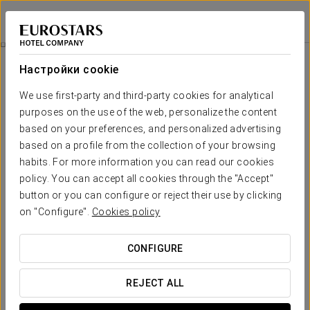
Eurostars Sitges
БАРСЕЛОНА - СИДЖЕС
Войти в Star Tr
Отключиться, Чтобы Подключиться
Настройки cookie
We use first-party and third-party cookies for analytical
purposes on the use of the web, personalize the content
based on your preferences, and personalized advertising
based on a profile from the collection of your browsing
habits. For more information you can read our cookies
policy. You can accept all cookies through the "Accept"
button or you can configure or reject their use by clicking
75 € per person
on "Configure".
Cookies policy
Отключиться, чтобы подключиться
CONFIGURE
Забудьте о заботах и отключитесь, наслаждаясь этим
эксклюзивным предложением.
REJECT ALL