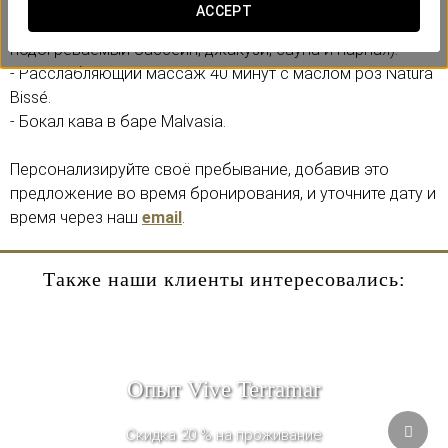
Включает:
ACCEPT
- Доступ в спа-зону на 90 минут (крытый
подогреваемый бассейн, джакузи, сауна и парная).
- Расслабляющий массаж 40 минут с маслом роз Natura
Bissé.
- Бокал кава в баре Malvasia.
Персонализируйте своё пребывание, добавив это
предложение во время бронирования, и уточните дату и
время через наш
email
.
Также наши клиенты интересовались:
Опыт Vive Terramar
Скидка 20 % на проживание