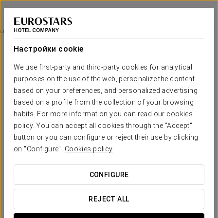
Eurostars Sitges
БАРСЕЛОНА - СИДЖЕС
Войти в Star Tr
Spa
Настройки cookie
Spa
We use first-party and third-party cookies for analytical
purposes on the use of the web, personalize the content
Откройте для себя оазис благополучия и расслабления,
созданный для заботы о вашем теле и гармонии разума.
based on your preferences, and personalized advertising
Погрузитесь в наш эксклюзивный морской комплекс с
based on a profile from the collection of your browsing
водами Средиземного моря и насладитесь полным
habits. For more information you can read our cookies
выбором процедур, направленных на тонизирование,
policy. You can accept all cookies through the "Accept"
очищение и восстановление.
button or you can configure or reject their use by clicking
on "Configure".
Cookies policy
Забронировать процедуру
CONFIGURE
REJECT ALL