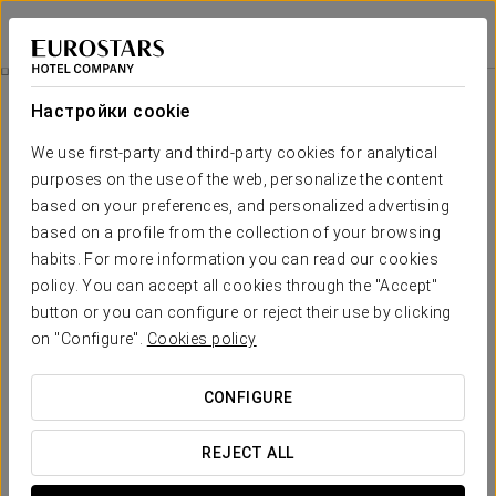
Eurostars Sofia City
СОФИЯ
Войти в Star Tr
Номера
Настройки cookie
Номера
Необходимые вам комфорт и
We use first-party and third-party cookies for analytical
отдых
purposes on the use of the web, personalize the content
based on your preferences, and personalized advertising
based on a profile from the collection of your browsing
К услугам гостей отеля Eurostars Sofia City
61 номер
. Все
habits. For more information you can read our cookies
просторные и современные
номера отеля оформлены в
теплых тонах с использованием ценных пород дерева и
policy. You can accept all cookies through the "Accept"
отличаются яркими акцентами в текстиле и мелких деталях,
button or you can configure or reject their use by clicking
что придает им индивидуальность и колорит.
on "Configure".
Cookies policy
ОСНОВНЫЕ УСЛУГИ
CONFIGURE
номера
REJECT ALL