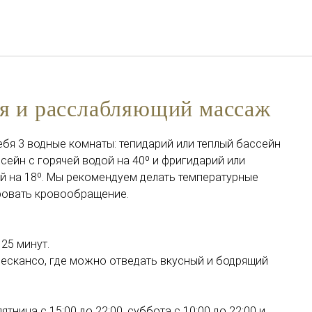
Русский
Войти в Star Traveler или
ня и расслабляющий массаж
ебя 3 водные комнаты: тепидарий или теплый бассейн
ссейн с горячей водой на 40º и фригидарий или
й на 18º. Мы рекомендуем делать температурные
ровать кровообращение.
25 минут.
Дескансо, где можно отведать вкусный и бодрящий
ятница с 15:00 до 22:00, суббота с 10:00 до 22:00 и