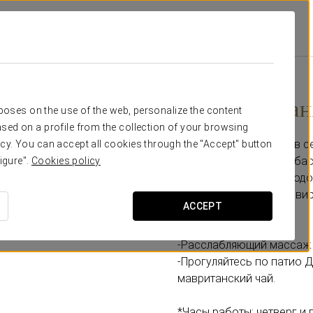
циальные Предложения
Арабская Баня И Расслабляющий Массаж
От 56 €
Арабская ба
rposes on the use of the web, personalize the content
sed on a profile from the collection of your browsing
Схема бани включает в с
cy. You can accept all cookies through the "Accept" button
на 36º, кальдарий или ба
igure".
Cookies policy
бассейн с холодной водо
контрасты, чтобы активи
ACCEPT
Включает:
-Расслабляющий массаж 
-Прогуляйтесь по патио 
мавританский чай.
*Часы работы: четверг и п