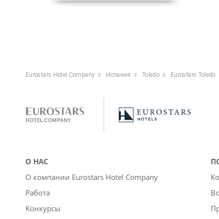
Eurostars Hotel Company
Испания
Toledo
Eurostars Toledo
О НАС
П
О компании Eurostars Hotel Company
Ко
Работа
Во
Kонкурсы
П