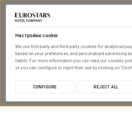
Eurostars Hotel Company
Испания
Toledo
Eurostars Toledo
Спе
Настройки cookie
We use first-party and third-party cookies for analytical pu
based on your preferences, and personalized advertising ba
habits. For more information you can read our cookies poli
or you can configure or reject their use by clicking on "Conf
CONFIGURE
REJECT ALL