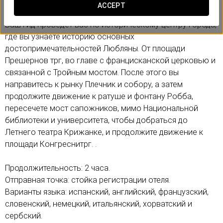
прошлом, так и сегодня.
ACCEPT
Ваш гид проведет вас по историческому центру города,
где вы узнаете историю основных
достопримечательностей Любляны. От площади
Прешернов трг, во главе с францисканской церковью и
связанной с Тройным мостом. После этого вы
направитесь к рынку Плечник и собору, а затем
продолжите движение к ратуше и фонтану Робба,
пересечете мост сапожников, мимо Национальной
библиотеки и университета, чтобы добраться до
Летнего театра Крижанке, и продолжите движение к
площади Конгреснитрг. .
Продолжительность: 2 часа.
Отправная точка: стойка регистрации отеля.
Варианты языка: испанский, английский, французский,
словенский, немецкий, итальянский, хорватский и
сербский.