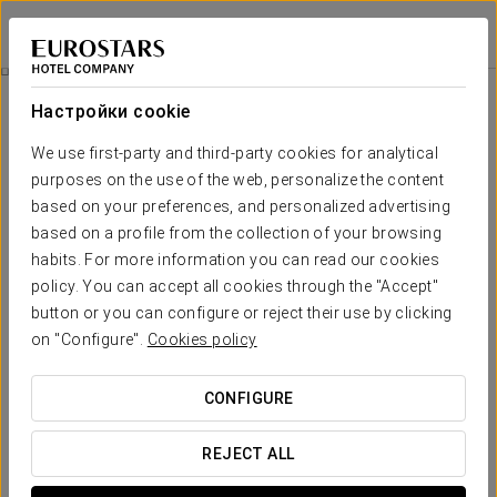
Eurostars uHotel
ЛЮБЛЯНА
Войти в Star Tr
Экскурсия По Городу
Настройки cookie
We use first-party and third-party cookies for analytical
purposes on the use of the web, personalize the content
based on your preferences, and personalized advertising
based on a profile from the collection of your browsing
habits. For more information you can read our cookies
policy. You can accept all cookies through the "Accept"
button or you can configure or reject their use by clicking
95€
on "Configure".
Cookies policy
Экскурсия по городу
CONFIGURE
В этой экскурсии мы познакомимся с основными
достопримечательностями, чтобы узнать об истории,
REJECT ALL
искусстве, архитектуре и образе жизни города как в его