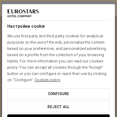
Eurostars Wall Street
НЬЮ-ЙОРК
Войти в Star Tr
Настройки cookie
We use first-party and third-party cookies for analytical
purposes on the use of the web, personalize the content
Eurostars Wall Street
based on your preferences, and personalized advertising
based on a profile from the collection of your browsing
НЬЮ-ЙОРК
habits. For more information you can read our cookies
policy. You can accept all cookies through the "Accept"
button or you can configure or reject their use by clicking
on "Configure".
Cookies policy
CONFIGURE
КОГДА ВЫ ХОТИТЕ ОТПРАВИТЬСЯ В ПУТЕШЕСТВИЕ?
REJECT ALL

