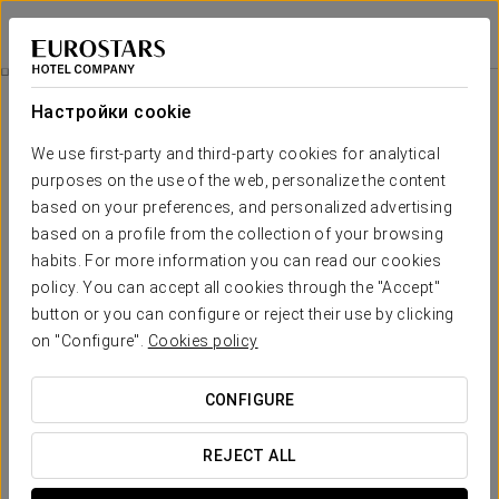
Eurostars Wall Street
НЬЮ-ЙОРК
Войти в Star Tr
Скидка 15% На Ваше Следующее Пребывание
Настройки cookie
We use first-party and third-party cookies for analytical
purposes on the use of the web, personalize the content
based on your preferences, and personalized advertising
based on a profile from the collection of your browsing
habits. For more information you can read our cookies
policy. You can accept all cookies through the "Accept"
button or you can configure or reject their use by clicking
Скидка 15% на ваше следующее
on "Configure".
Cookies policy
пребывание
CONFIGURE
Воспользуйтесь эксклюзивными преимуществами во
время вашего следующего пребывания.
REJECT ALL