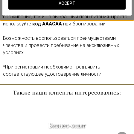
Если вы являетесь членом AAA или CAA, вы можете
ACCEPT
получить
скидку 15% на бронирование
, как на
проживание, так и на выбранный план питания. Просто
используйте
код AAACAA
при бронировании.
Возможность воспользоваться преимуществами
членства и провести пребывание на эксклюзивных
условиях.
*При регистрации необходимо предъявить
соответствующее удостоверение личности.
Также наши клиенты интересовались:
Бизнес-опыт