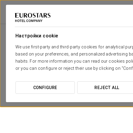
2
Зала
M
Размеры
Girasoles
2
x
Настройки cookie
21 m
We use first-party and third-party cookies for analytical pu
Alcatraces
2
x
34 m
based on your preferences, and personalized advertising ba
habits. For more information you can read our cookies poli
Barcelona
2
x
65 m
or you can configure or reject their use by clicking on "Conf
CONFIGURE
REJECT ALL