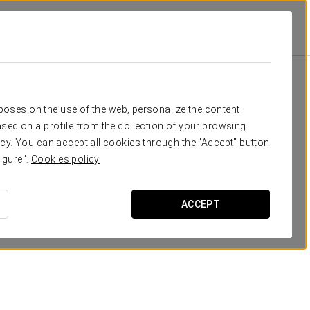
Класс
Банкет
Банкет
П-образ
8
-
8
6
Ваше мероприятие в
rposes on the use of the web, personalize the content
16
-
10
16
sed on a profile from the collection of your browsing
cy. You can accept all cookies through the "Accept" button
24
20
20
20
igure".
Cookies policy
ЗАПРОСИТЬ СМЕТУ
ACCEPT