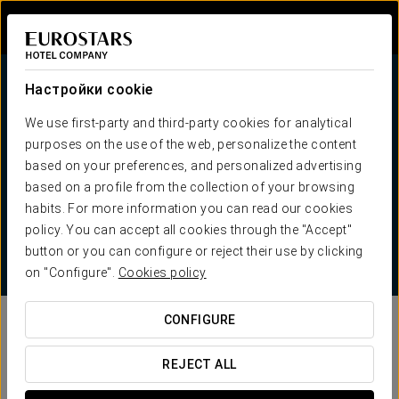
Войти в Star Tr
Настройки cookie
We use first-party and third-party cookies for analytical
purposes on the use of the web, personalize the content
Мы позаботимся о вас в день вашей
based on your preferences, and personalized advertising
свадьбы
based on a profile from the collection of your browsing
habits. For more information you can read our cookies
+100 доступных отелей
policy. You can accept all cookies through the "Accept"
Wedding planner
button or you can configure or reject their use by clicking
Скидки на медовый месяц
on "Configure".
Cookies policy
Преимущества Eurostars
CONFIGURE
Мы хотим сделать ваш день
REJECT ALL
незабываемым