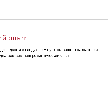
Русский
Войти в Star Traveler или
ий опыт
ездке вдвоем и следующим пунктом вашего назначения
едлагаем вам наш романтический опыт.