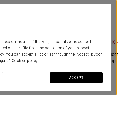
Специальные Предложения
Pомантический Опыт
15€
Pомантическ
rposes on the use of the web, personalize the content
sed on a profile from the collection of your browsing
Если вы готовитесь к по
cy. You can accept all cookies through the "Accept" button
является Асторга, мы пр
igure".
Cookies policy
Включает в себя:
ACCEPT
-Бутылка кавы.
-Шоколадки.