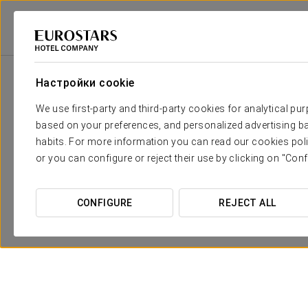
Eurostars Hotel Company
Испания
Леон - Асторга
Exe Astur Plaza
Настройки cookie
We use first-party and third-party cookies for analytical pu
based on your preferences, and personalized advertising ba
habits. For more information you can read our cookies poli
or you can configure or reject their use by clicking on "Conf
CONFIGURE
REJECT ALL