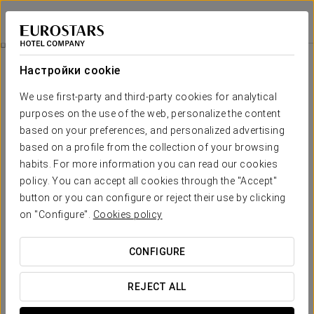
Exe Barberà Parc
БАРСЕЛОНА - БАРБЕРА-ДЕЛЬ-ВАЛЬЕС
Войти в Star Tr
Специальные Предложения
Настройки cookie
Специальные Предложения
We use first-party and third-party cookies for analytical
purposes on the use of the web, personalize the content
based on your preferences, and personalized advertising
based on a profile from the collection of your browsing
habits. For more information you can read our cookies
Pомантический опыт
policy. You can accept all cookies through the "Accept"
button or you can configure or reject their use by clicking
13,20 €
on "Configure".
Cookies policy
ПОСМОТРЕТЬ ПРЕДЛОЖЕНИЕ
CONFIGURE
REJECT ALL