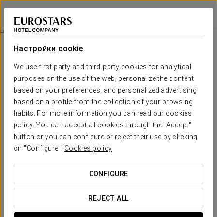
Exe Boston
САРАГОСА
Войти в Star Tr
Гастрономический Местная Кухня (Km 0)
Настройки cookie
We use first-party and third-party cookies for analytical
purposes on the use of the web, personalize the content
based on your preferences, and personalized advertising
based on a profile from the collection of your browsing
habits. For more information you can read our cookies
policy. You can accept all cookies through the "Accept"
button or you can configure or reject their use by clicking
on "Configure".
Cookies policy
30 € с человека в день
Гастрономический Местная кухня
(Km 0)
CONFIGURE
Местные вкусы, продукты местного производства и
REJECT ALL
рецепты, отдающие дань уважения региону.