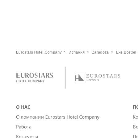
Eurostars Hotel Company
Испания
Zaragoza
Exe Boston
О НАС
П
О компании Eurostars Hotel Company
Ко
Работа
Во
Kонкурсы
П