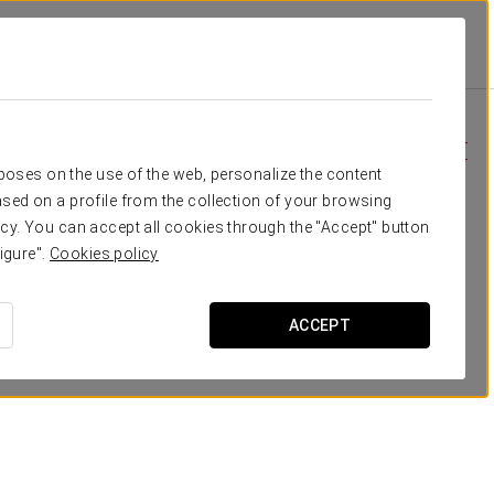
иальные Предложения
Специальные Предложения
rposes on the use of the web, personalize the content
sed on a profile from the collection of your browsing
cy. You can accept all cookies through the "Accept" button
igure".
Cookies policy
ACCEPT
Бизнес-опыт без забот
25 € с человека в день
ПОСМОТРЕТЬ ПРЕДЛОЖЕНИЕ