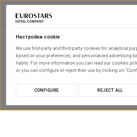
Eurostars Hotel Company
Испания
Zaragoza
Exe Boston
Спец
Настройки cookie
We use first-party and third-party cookies for analytical pu
based on your preferences, and personalized advertising ba
habits. For more information you can read our cookies poli
or you can configure or reject their use by clicking on "Conf
CONFIGURE
REJECT ALL
Романтический отдых
16,50 €
ПОСМОТРЕТЬ ПРЕДЛОЖЕНИЕ