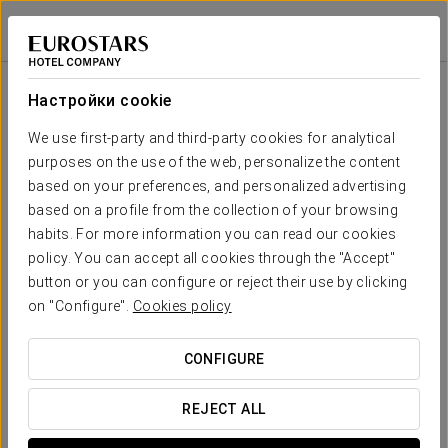
Exe Budapest Center
БУДАПЕШТ
Войти в Star Tr
Зала
П-
Совет
Класс
Банкет
Банкет
Театр
Кабаре
образная
директоров
Настройки cookie
Elisabeth
2
47 m
Ваше мероприятие в
We use first-party and third-party cookies for analytical
10
30
20
10
-
30
x m
purposes on the use of the web, personalize the content
altura
based on your preferences, and personalized advertising
Danube II
based on a profile from the collection of your browsing
2
73 m
20
60
30
20
-
50
habits. For more information you can read our cookies
x m
ЗАПРОСИТЬ СМЕТУ
policy. You can accept all cookies through the "Accept"
altura
button or you can configure or reject their use by clicking
Danube I &
on "Configure".
Cookies policy
II
2
50
95
70
50
-
100
142 m
x m
CONFIGURE
altura
REJECT ALL