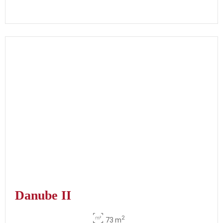
Danube II
2
73 m