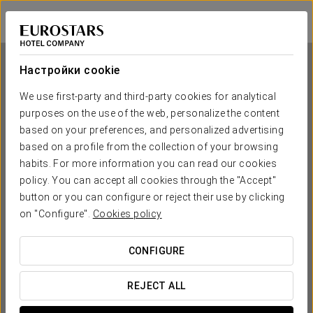
Exe City Park
ПРАГА
Войти в Star Tr
Настройки cookie
We use first-party and third-party cookies for analytical
purposes on the use of the web, personalize the content
Exe City Park
based on your preferences, and personalized advertising
based on a profile from the collection of your browsing
ПРАГА
habits. For more information you can read our cookies
policy. You can accept all cookies through the "Accept"
button or you can configure or reject their use by clicking
on "Configure".
Cookies policy
CONFIGURE
КОГДА ВЫ ХОТИТЕ ОТПРАВИТЬСЯ В ПУТЕШЕСТВИЕ?
REJECT ALL

