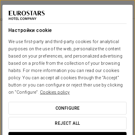
Exe Domus Aurea
РИМ
Войти в Star Tr
Бизнес-Опыт
Настройки cookie
We use first-party and third-party cookies for analytical
purposes on the use of the web, personalize the content
based on your preferences, and personalized advertising
based on a profile from the collection of your browsing
habits. For more information you can read our cookies
policy. You can accept all cookies through the "Accept"
button or you can configure or reject their use by clicking
on "Configure".
Cookies policy
10 €
Бизнес-опыт
CONFIGURE
Приезжайте в Hotel Exe Domus Aurea Hotel и
расслабьтесь после насыщенного рабочего дня с этим
REJECT ALL
специально разработанным для вас предложением.