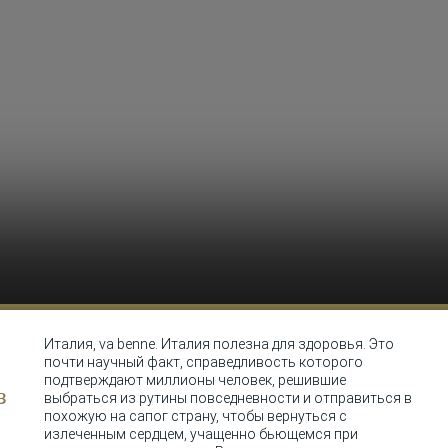
Италия, va benne. Италия полезна для здоровья. Это
почти научный факт, справедливость которого
подтверждают миллионы человек, решившие
з
выбраться из рутины повседневности и отправиться в
похожую на сапог страну, чтобы вернуться с
излеченным сердцем, учащенно бьющемся при