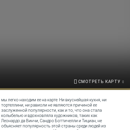
СМОТРЕТЬ КАРТУ
мы легко находим ее на карте. Ни вкуснейшая кухня, ни
тортеллини, ни равиоли не являются причиной ее
заслуженной популярности, как и то, что она стала
колыбелью и вдохновляла художников, таких как
Леонардо да Винчи, Сандро Боттичелли и Тициан, не
объясняет популярность этой страны среди людей из