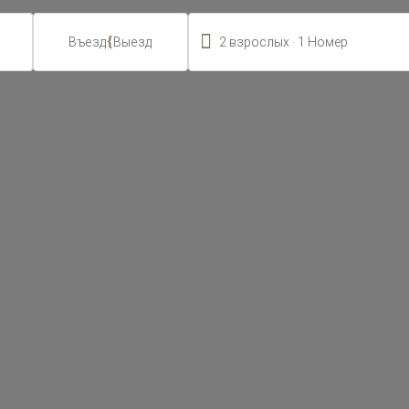

.
{
2
взрослых
1
Номер
Въезд
Выезд