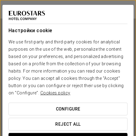
Exe El Pueblito
ОСТРОВ ХОЛЬБОШ
Войти в Star Tr
Настройки cookie
We use first-party and third-party cookies for analytical
purposes on the use of the web, personalize the content
Exe El Pueblito
based on your preferences, and personalized advertising
based on a profile from the collection of your browsing
ОСТРОВ ХОЛЬБОШ
habits. For more information you can read our cookies
policy. You can accept all cookies through the "Accept"
button or you can configure or reject their use by clicking
on "Configure".
Cookies policy
CONFIGURE
КОГДА ВЫ ХОТИТЕ ОТПРАВИТЬСЯ В ПУТЕШЕСТВИЕ?
REJECT ALL

