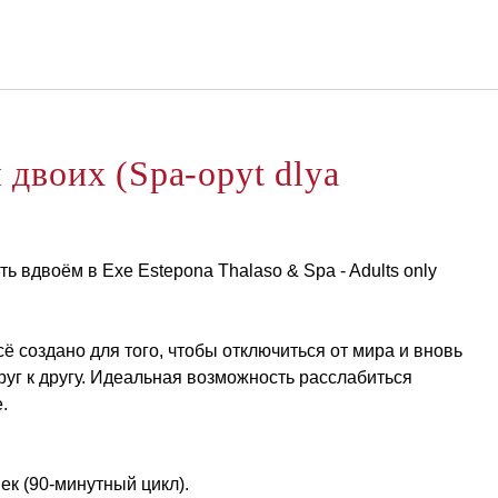
Русский
Войти в Star Traveler или
Спа-Опыт Для Двоих (Spa-Opyt Dlya Dvoikh)
 двоих (Spa-opyt dlya
уть вдвоём в Exe Estepona Thalaso & Spa - Adults only
ё создано для того, чтобы отключиться от мира и вновь
руг к другу. Идеальная возможность расслабиться
.
век (90-минутный цикл).