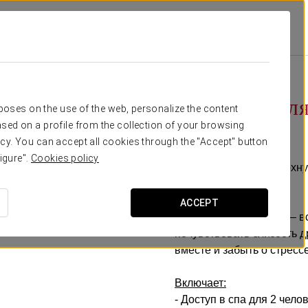
na Thalasso & Spa - Adults Only Recommended
Специальные Предложения
65 €
Спа-опыт для
rposes on the use of the web, personalize the content
sed on a profile from the collection of your browsing
dvoikh)
cy. You can accept all cookies through the "Accept" button
igure".
Cookies policy
Для тех, кто хочет отдохн
Recommended.
ACCEPT
Без рутины и спешки — вс
почувствовать близость д
вместе и забыть о стрессе
Включает:
- Доступ в спа для 2 чело