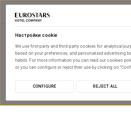
Eurostars Hotel Company
Испания
Малага - Эстепона
Exe Estepo
Настройки cookie
We use first-party and third-party cookies for analytical pu
based on your preferences, and personalized advertising ba
habits. For more information you can read our cookies poli
or you can configure or reject their use by clicking on "Conf
CONFIGURE
REJECT ALL