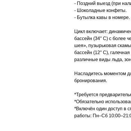
- Поздний выезд (при нал
- Шоколадные конфеты.
- Бутылка кавы в номере.
Цикл включает: динамичес
бассейн (34° C) с более 
шея», пузырьковая скамь
бассейн (12° C), галечна
различные виды льда, зон
Насладитесь моментом дл
бронирования.
*Требуется предваритель
*Обязательно использова
*Включён один доступ в с
работы: Пн–Сб 10:00–21:0