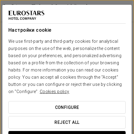
Exe Estepona Thalasso & Spa - Adults only
Recommended
МАЛАГА - ЭСТЕПОНА
Войти в Star Tr
Специальные Предложения
Настройки cookie
Специальные Предложения
We use first-party and third-party cookies for analytical
purposes on the use of the web, personalize the content
based on your preferences, and personalized advertising
based on a profile from the collection of your browsing
Доступ в Морской
habits. For more information you can read our cookies
Терапевтический Комплекс
policy. You can accept all cookies through the "Accept"
button or you can configure or reject their use by clicking
От 25 €
on "Configure".
Cookies policy
CONFIGURE
ПОСМОТРЕТЬ ПРЕДЛОЖЕНИЕ
REJECT ALL