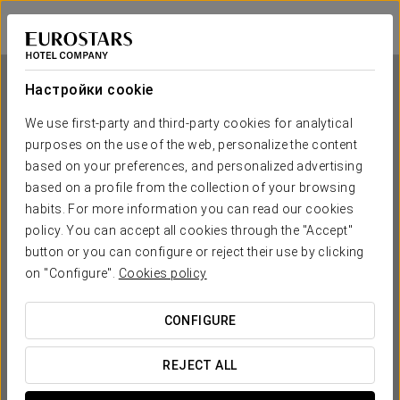
Exe Guadalete
КАДИС - ХЕРЕС-ДЕ-ЛА-ФРОНТЕРА
Войти в Star Tr
Настройки cookie
We use first-party and third-party cookies for analytical
purposes on the use of the web, personalize the content
Exe Guadalete
based on your preferences, and personalized advertising
based on a profile from the collection of your browsing
КАДИС - ХЕРЕС-ДЕ-ЛА-ФРОНТЕРА
habits. For more information you can read our cookies
policy. You can accept all cookies through the "Accept"
button or you can configure or reject their use by clicking
on "Configure".
Cookies policy
CONFIGURE
КОГДА ВЫ ХОТИТЕ ОТПРАВИТЬСЯ В ПУТЕШЕСТВИЕ?
REJECT ALL

