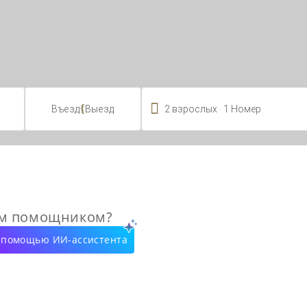

.
{
2
взрослых
1
Номер
Въезд
Выезд
ым помощником?
с помощью ИИ-ассистента