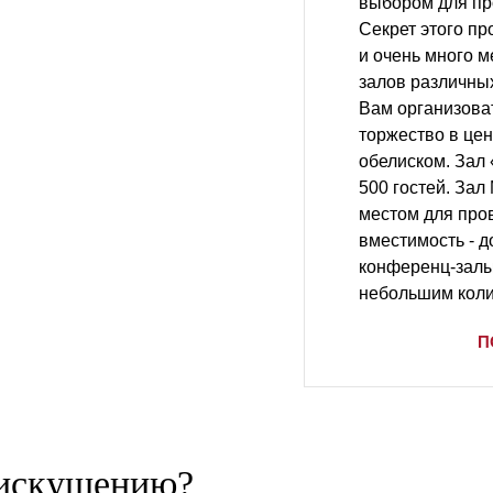
выбором для пр
Секрет этого п
и очень много м
залов различны
Вам организова
торжество в цен
обелиском. Зал
500 гостей. Зал
местом для пров
вместимость - до
конференц-залы
небольшим коли
П
 искушению?