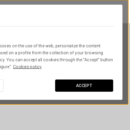
rposes on the use of the web, personalize the content
sed on a profile from the collection of your browsing
cy. You can accept all cookies through the "Accept" button
igure".
Cookies policy
Exe Hotel Colón
ACCEPT
БУЭНОС-АЙРЕС