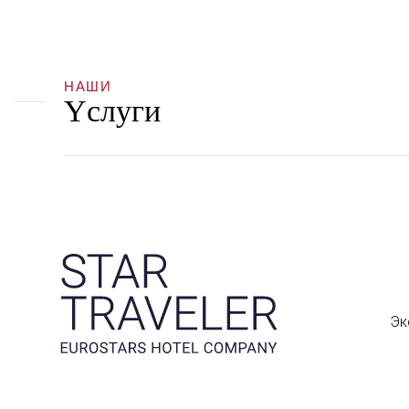
НАШИ
Yслуги
Эк