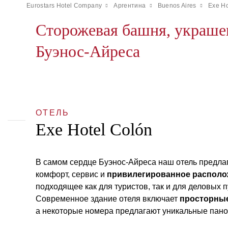
Eurostars Hotel Company
Аргентина
Buenos Aires
Exe Ho
Сторожевая башня, украше
Буэнос-Айреса
ОТЕЛЬ
Exe Hotel Colón
В самом сердце Буэнос-Айреса наш отель предла
комфорт, сервис и
привилегированное располо
подходящее как для туристов, так и для деловых 
Современное здание отеля включает
просторные
а некоторые номера предлагают уникальные пан