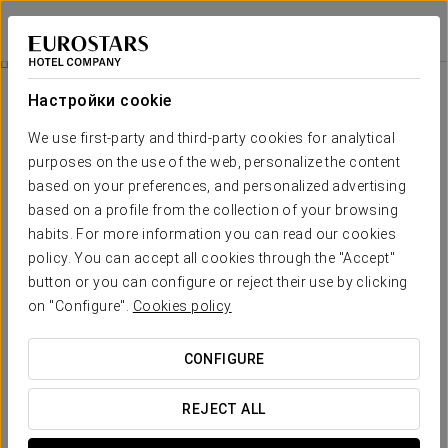
Exe Hotel Colón
БУЭНОС-АЙРЕС
Войти в Star Tr
Бизнес-Опыт
Настройки cookie
We use first-party and third-party cookies for analytical
purposes on the use of the web, personalize the content
based on your preferences, and personalized advertising
based on a profile from the collection of your browsing
habits. For more information you can read our cookies
policy. You can accept all cookies through the "Accept"
button or you can configure or reject their use by clicking
on "Configure".
Cookies policy
35 USD + НДС
Бизнес-опыт
CONFIGURE
Гибкий график — всё продумано, чтобы соответствовать
вашему расписанию.
REJECT ALL