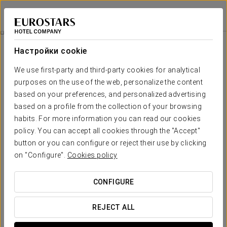
Exe Hotel El Magistral
ОВЬЕДО
Войти в Star Tr
Номера
Настройки cookie
Номера
Необходимые вам комфорт и
We use first-party and third-party cookies for analytical
отдых
purposes on the use of the web, personalize the content
based on your preferences, and personalized advertising
based on a profile from the collection of your browsing
Все 52 номера отеля
Exe Hotel El Magistral
имеют
лучшие
habits. For more information you can read our cookies
удобства и условия для отдыха
, продуманные до мельчайших
деталей, чтобы наши гости чувствовали себя как дома.
policy. You can accept all cookies through the "Accept"
button or you can configure or reject their use by clicking
Во всех номерах имеется бесплатный Wi-Fi, кондиционер
воздуха, телевизор LCD, услуга «Будильник» и полностью
on "Configure".
Cookies policy
оборудованная ванная комната с феном и предметами гигиены.
ОСНОВНЫЕ УСЛУГИ
CONFIGURE
REJECT ALL
номера